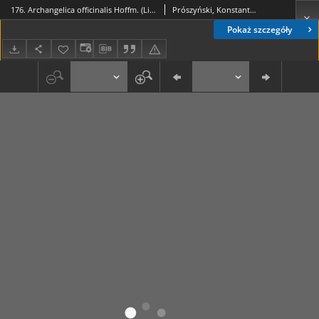
176. Archangelica officinalis Hoffm. (Litwor arcydzięgiel)
Prószyński, Konstanty (1859-1936)
Pokaż szczegóły