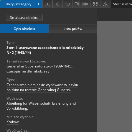
Ukryj szczegóły
Struktura obiektu
Opis obiektu
Lista plików
Tytuł:
Ster : ilustrowane czasopismo dla młodzieży
Nr 2 (1943/44)
Temat i słowa kluczowe:
Generalne Gubernatorstwo (1939-1945)
;
czasopisma dla młodzieży
Opis:
Czasopismo niemieckie wydawane w języku
polskim na terenie Generalnej Guberni.
Wydawca:
Abteilung für Wissenschaft, Erziehung and
Volksbildung.
Miejsce wydania:
Kraków
Współtwórca: