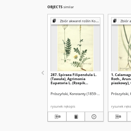
OBJECTS
similar
Zbiór akwarel roślin Konstantego Prószyńskiego
Zbiór akwarel
287. Spiraea Filipendula L.
1. Calamagr
(Tawuła), Agrimonia
Roth., Arund
Eupatoria L. (Rzepik
piaskowy),
pospolity)
stricta Spr.
(Trzcinnik 
Prószyński, Konstanty (1859-1936)
Prószyński,
rysunek rękopis
rysunek 