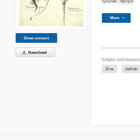
rysunek
;
rękopis
More
Show content
Download
Subject and keyword
20 w.
zielniki