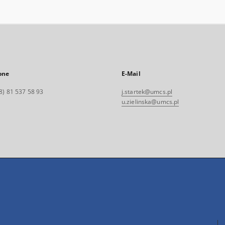
one
E-Mail
8) 81 537 58 93
j.startek@umcs.pl
u.zielinska@umcs.pl