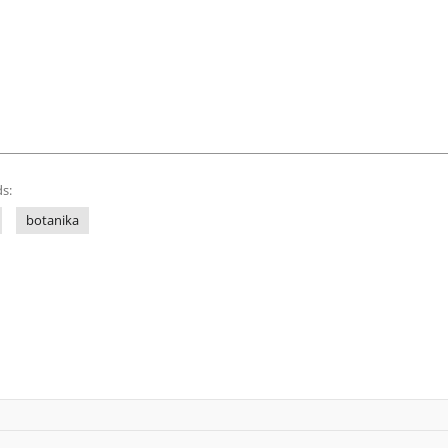
s:
botanika