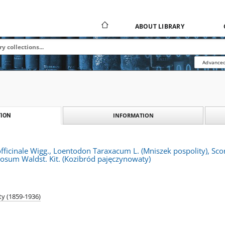
ABOUT LIBRARY
Advanced
INFORMATION
ION
ficinale Wigg., Loentodon Taraxacum L. (Mniszek pospolity), Sc
osum Waldst. Kit. (Kozibród pajęczynowaty)
ty (1859-1936)