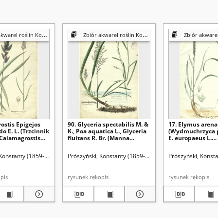
 roślin Konstantego Prószyńskiego
Zbiór akwarel roślin Konstantego Prószyńskiego
Zbiór akwarel roślin Konst
ostis Epigejos
90. Glyceria spectabilis M. &
17. Elymus arenar
o E. L. (Trzcinnik
K., Poa aquatica L., Glyceria
(Wydmuchrzyca p
 Calamagrostis
fluitans R. Br. (Manna
E. europaeus L.
, C. neglecta Fries.
jadalna)
(Wydmuchrzyca 
prosty)
 Konstanty (1859-1936)
Prószyński, Konstanty (1859-1936)
Prószyński, Konst
rękopis
rysunek rękopis
rysunek rękopis