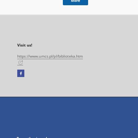
More
Visit us!
https://www.umcs.pl/pl/biblioteka.htm
Facebook
External
link,
will
open
in
a
new
tab