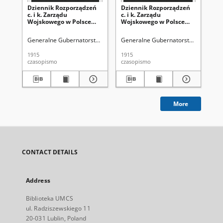
Dziennik Rozporządzeń
Dziennik Rozporządzeń
Dz
c. i k. Zarządu
c. i k. Zarządu
c. 
Wojskowego w Polsce
Wojskowego w Polsce
Wo
1915-12-30 Cz. 14
1915-12-18 Cz. 13
191
Generalne Gubernatorstwo (1915-1918 ; terytorium pod okupacją aust
Generalne Gubernatorstwo (1915-191
Gen
1915
1915
191
czasopismo
czasopismo
cza
More
CONTACT DETAILS
Address
Biblioteka UMCS
ul. Radziszewskiego 11
20-031 Lublin, Poland