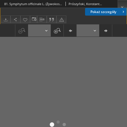
81. Symphytum officinale L. (Żywokost lekarski), Asperugo procumbens L. (Lepczyca rozesłana)
Prószyński, Konstanty (1859-1936)
Pokaż szczegóły