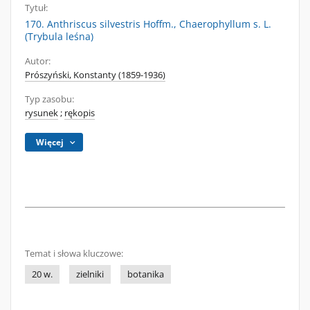
Tytuł:
170. Anthriscus silvestris Hoffm., Chaerophyllum s. L.
(Trybula leśna)
Autor:
Prószyński, Konstanty (1859-1936)
Typ zasobu:
rysunek
;
rękopis
Więcej
Temat i słowa kluczowe:
20 w.
zielniki
botanika