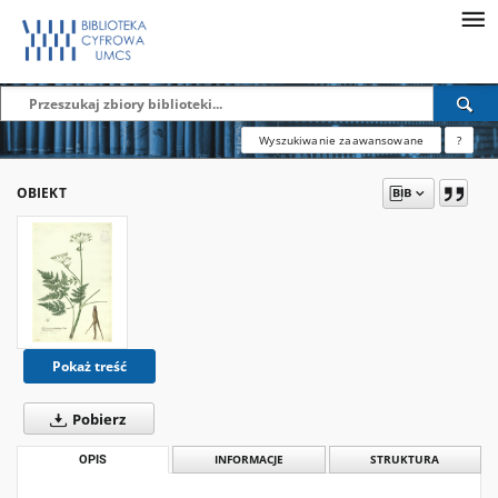
Wyszukiwanie zaawansowane
?
OBIEKT
Pokaż treść
Pobierz
OPIS
INFORMACJE
STRUKTURA