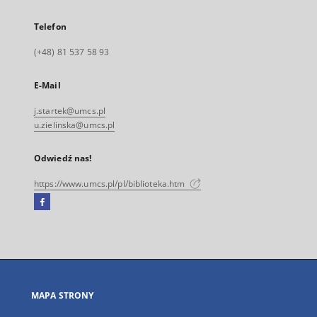
Telefon
(+48) 81 537 58 93
E-Mail
j.startek@umcs.pl
u.zielinska@umcs.pl
Odwiedź nas!
https://www.umcs.pl/pl/biblioteka.htm
Facebook
Link
zewnętrzny,
otworzy
się
w
nowej
MAPA STRONY
karcie