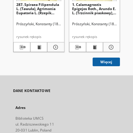
287. Spiraea Filipendula
1. Calamagrostis
90.
L. (Tawuła), Agrimonia
Epigejos Roth., Arundo E.
M. 
Eupatoria L. (Rzepik
L. (Trzcinnik piaskowy),
Gly
pospolity)
Calamagrostis stricta
(M
Spr., C. neglecta Fries.
Prószyński, Konstanty (1859-1936)
Prószyński, Konstanty (1859-1936)
Pró
(Trzcinnik prosty)
rysunek rękopis
rysunek rękopis
Więcej
DANE KONTAKTOWE
Adres
Biblioteka UMCS
ul. Radziszewskiego 11
20-031 Lublin, Poland