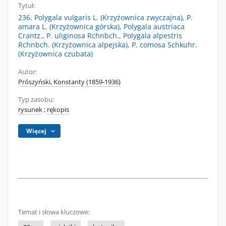
Tytuł:
236. Polygala vulgaris L. (Krzyżownica zwyczajna), P.
amara L. (Krzyżownica górska), Polygala austriaca
Crantz., P. uliginosa Rchnbch., Polygala alpestris
Rchnbch. (Krzyżownica alpejska), P. comosa Schkuhr.
(Krzyżownica czubata)
Autor:
Prószyński, Konstanty (1859-1936)
Typ zasobu:
rysunek
;
rękopis
Więcej
Temat i słowa kluczowe: