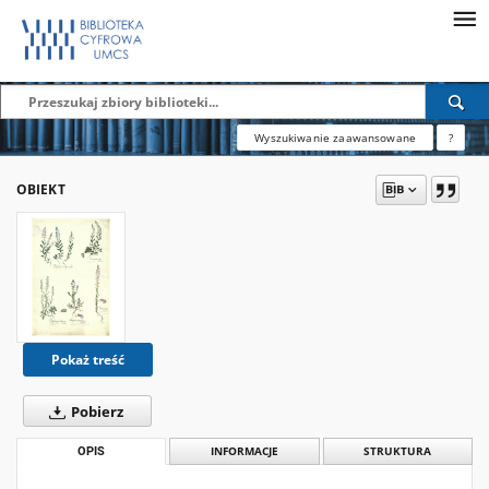
Wyszukiwanie zaawansowane
?
OBIEKT
Pokaż treść
Pobierz
OPIS
INFORMACJE
STRUKTURA