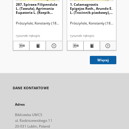
287. Spiraea Filipendula
1. Calamagrostis
90.
L. (Tawuła), Agrimonia
Epigejos Roth., Arundo E.
M. 
Eupatoria L. (Rzepik
L. (Trzcinnik piaskowy),
Gly
pospolity)
Calamagrostis stricta
(M
Spr., C. neglecta Fries.
Prószyński, Konstanty (1859-1936)
Prószyński, Konstanty (1859-1936)
Pró
(Trzcinnik prosty)
rysunek rękopis
rysunek rękopis
Więcej
DANE KONTAKTOWE
Adres
Biblioteka UMCS
ul. Radziszewskiego 11
20-031 Lublin, Poland