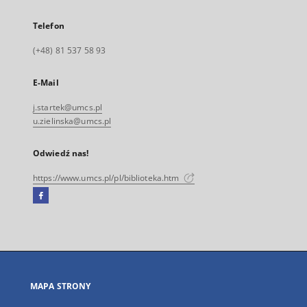
Telefon
(+48) 81 537 58 93
E-Mail
j.startek@umcs.pl
u.zielinska@umcs.pl
Odwiedź nas!
https://www.umcs.pl/pl/biblioteka.htm
Facebook
Link
zewnętrzny,
otworzy
się
w
nowej
MAPA STRONY
karcie