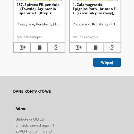
287. Spiraea Filipendula
1. Calamagrostis
90.
L. (Tawuła), Agrimonia
Epigejos Roth., Arundo E.
M. 
Eupatoria L. (Rzepik
L. (Trzcinnik piaskowy),
Gly
pospolity)
Calamagrostis stricta
(M
Spr., C. neglecta Fries.
Prószyński, Konstanty (1859-1936)
Prószyński, Konstanty (1859-1936)
Pró
(Trzcinnik prosty)
rysunek rękopis
rysunek rękopis
Więcej
DANE KONTAKTOWE
Adres
Biblioteka UMCS
ul. Radziszewskiego 11
20-031 Lublin, Poland