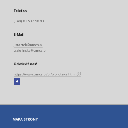
Telefon
(+48) 81 537 58 93
E-Mail
j.startek@umcs.pl
u.zielinska@umcs.pl
Odwiedź nas!
https://www.umcs.pl/pl/biblioteka.htm
Facebook
Link
zewnętrzny,
otworzy
się
w
nowej
MAPA STRONY
karcie