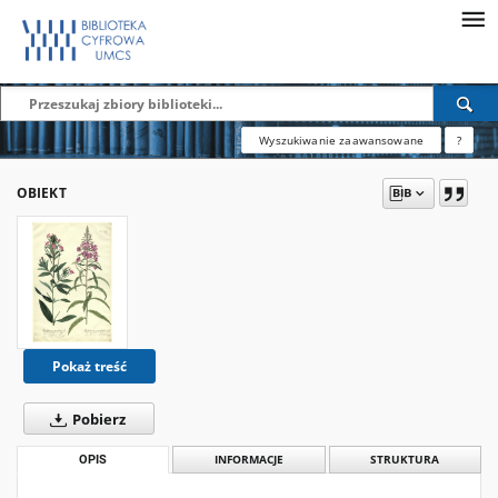
Wyszukiwanie zaawansowane
?
OBIEKT
Pokaż treść
Pobierz
OPIS
INFORMACJE
STRUKTURA