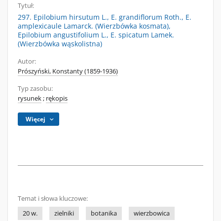
Tytuł:
297. Epilobium hirsutum L., E. grandiflorum Roth., E.
amplexicaule Lamarck. (Wierzbówka kosmata),
Epilobium angustifolium L., E. spicatum Lamek.
(Wierzbówka wąskolistna)
Autor:
Prószyński, Konstanty (1859-1936)
Typ zasobu:
rysunek
;
rękopis
Więcej
Temat i słowa kluczowe:
20 w.
zielniki
botanika
wierzbowica