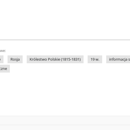
owe:
e
Rosja
Królestwo Polskie (1815-1831)
19 w.
informacja 
czne