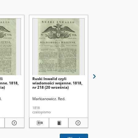
li
Ruski Inwalid czyli
Ruski Inwalid czyli
nne. 1818,
wiadomości wojenne. 1818,
wiadomości wojenne. 
ia)
nr 218 (20 września)
nr 45 (22 lutego)
.
Markianowicz. Red.
Markianowicz. Red.
1818
1818
czasopismo
czasopismo