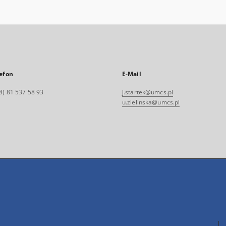
efon
E-Mail
8) 81 537 58 93
j.startek@umcs.pl
u.zielinska@umcs.pl