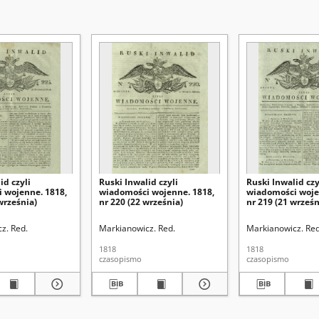
id czyli
Ruski Inwalid czyli
Ruski Inwalid czy
 wojenne. 1818,
wiadomości wojenne. 1818,
wiadomości woje
września)
nr 220 (22 września)
nr 219 (21 wrześn
z. Red.
Markianowicz. Red.
Markianowicz. Red
1818
1818
czasopismo
czasopismo