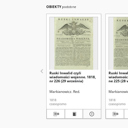
OBIEKTY
podobne
Ruski Inwalid czyli
Ruski Inwal
wiadomości wojenne. 1818,
wiadomości
nr 226 (29 września)
ne 225 (28 
Markianowicz. Red.
Markianowic
1818
1818
czasopismo
czasopismo