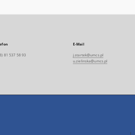
efon
E-Mail
8) 81 537 58 93
j.startek@umcs.pl
u.zielinska@umcs.pl