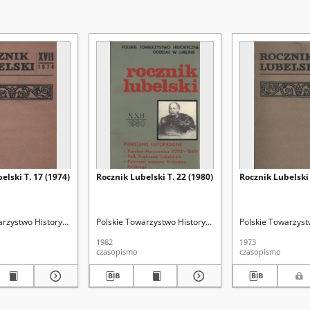
elski T. 17 (1974)
Rocznik Lubelski T. 22 (1980)
Rocznik Lubelski 
nie
arzystwo Historyczne. Oddział w Lublinie
Myśliński, Kazimierz. Red.
Polskie Towarzystwo Historyczne. Oddział w Lublinie
Myśliński, Kazimierz. Red.
Polskie Towarzyst
My
1982
1973
czasopismo
czasopismo