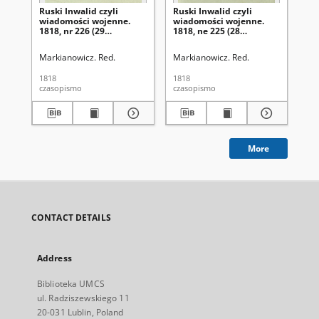
Ruski Inwalid czyli
Ruski Inwalid czyli
Rus
wiadomości wojenne.
wiadomości wojenne.
wi
1818, nr 226 (29
1818, ne 225 (28
181
września)
września)
wr
Markianowicz. Red.
Markianowicz. Red.
Mar
1818
1818
181
czasopismo
czasopismo
cza
More
CONTACT DETAILS
Address
Biblioteka UMCS
ul. Radziszewskiego 11
20-031 Lublin, Poland