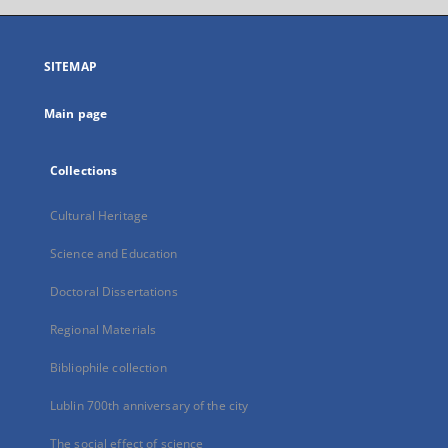
open
in
a
SITEMAP
new
tab
Main page
Collections
Cultural Heritage
Science and Education
Doctoral Dissertations
Regional Materials
Bibliophile collection
Lublin 700th anniversary of the city
The social effect of science