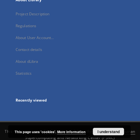
Project Description
Regulations
About User Account...
Contact details
About dLibra
Statistics
Recently viewed
This service runs on
DInGO dLibra 6.3.21
software created by
I understand
Poznan
This page uses 'cookies'.
More information
Supercomputing and Networking Center (PSNC)