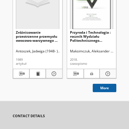
Zróżnicowanie
Przyroda i Technologia :
Lu
przestrzenne przemysłu
rocznik Wydziału
Wo
owocowo-warzywnego w
Politechnicznego
pr
Polsce
Państwowej Wyższej
po
Szkoły Zawodowej im.
Lu
Antoszek, Jadwiga (1948- )
Świć, Halina
Maksimczuk, Aleksander (1949- ). Re
Uniwersytet Marii Curie-Skłodo
Ko
prof. Edwarda F.
19
Szczepanika / redaktor
1989
2018.
200
naczelny Aleksander
artykuł
czasopismo
art
Maksimczuk. R. 1 (2018)
More
CONTACT DETAILS