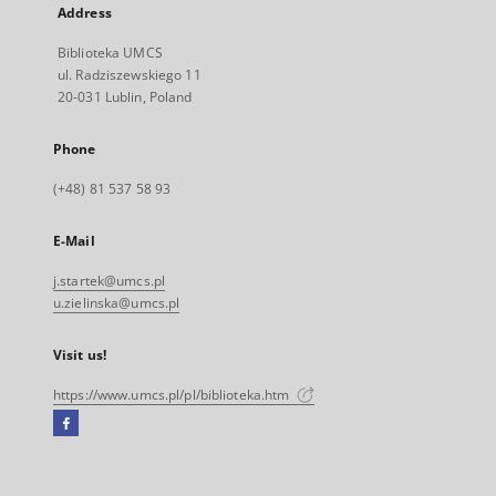
Address
Biblioteka UMCS
ul. Radziszewskiego 11
20-031 Lublin, Poland
Phone
(+48) 81 537 58 93
E-Mail
j.startek@umcs.pl
u.zielinska@umcs.pl
Visit us!
https://www.umcs.pl/pl/biblioteka.htm
Facebook
External
link,
will