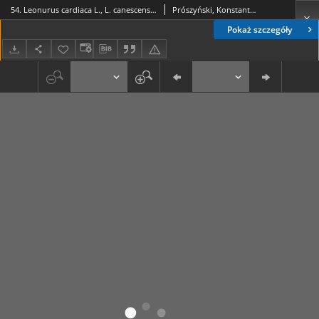
54. Leonurus cardiaca L., L. canescens Dumort. (Serdecznik pospolity), Leonurus Marrubiastrum L., Chaiturus M. Rchnb. (Szczeciogon szantowaty)
Prószyński, Konstanty (1859-1936)
Pokaż szczegóły