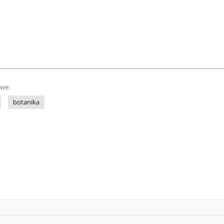
owe:
botanika