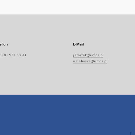
efon
E-Mail
8) 81 537 58 93
j.startek@umcs.pl
u.zielinska@umcs.pl