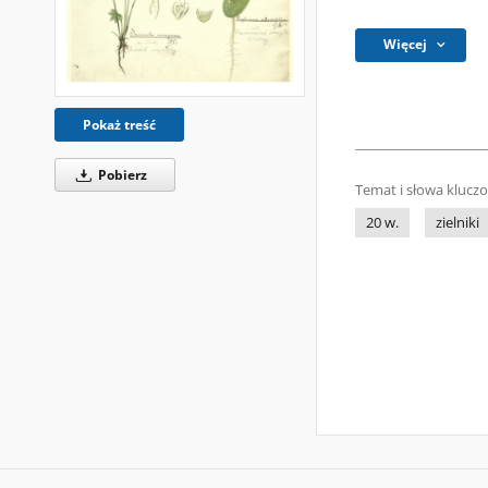
Więcej
Pokaż treść
Pobierz
Temat i słowa klucz
20 w.
zielniki