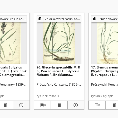
 roślin Konstantego Prószyńskiego
Zbiór akwarel roślin Konstantego Prószyńskiego
Zbiór akwarel roślin Konst
ostis Epigejos
90. Glyceria spectabilis M. &
17. Elymus arenar
o E. L. (Trzcinnik
K., Poa aquatica L., Glyceria
(Wydmuchrzyca p
 Calamagrostis
fluitans R. Br. (Manna
E. europaeus L.
, C. neglecta Fries.
jadalna)
(Wydmuchrzyca 
prosty)
 Konstanty (1859-1936)
Prószyński, Konstanty (1859-1936)
Prószyński, Konst
rękopis
rysunek rękopis
rysunek rękopis