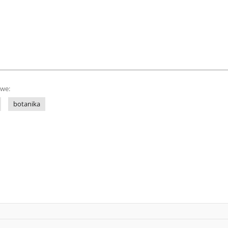
owe:
botanika