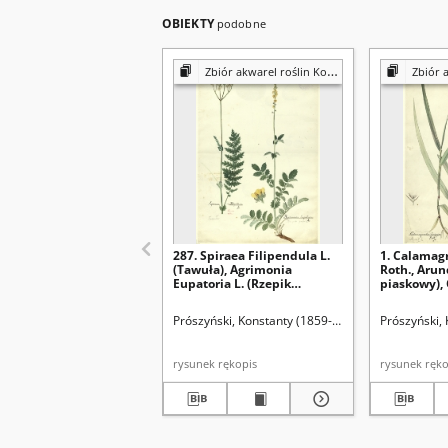
OBIEKTY
podobne
Zbiór akwarel roślin Konstantego Prószyńskiego
Zbiór akwarel
287. Spiraea Filipendula L.
1. Calamagr
(Tawuła), Agrimonia
Roth., Arund
Eupatoria L. (Rzepik
piaskowy),
pospolity)
stricta Spr.
(Trzcinnik 
Prószyński, Konstanty (1859-1936)
Prószyński,
rysunek rękopis
rysunek 