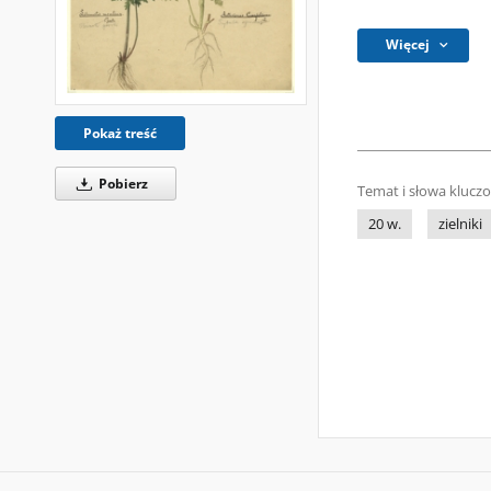
Więcej
Pokaż treść
Pobierz
Temat i słowa klucz
20 w.
zielniki