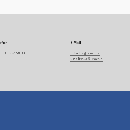
efon
E-Mail
8) 81 537 58 93
j.startek@umcs.pl
u.zielinska@umcs.pl