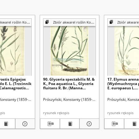
 roślin Konstantego Prószyńskiego
Zbiór akwarel roślin Konstantego Prószyńskiego
Zbiór akwarel roślin Konst
ostis Epigejos
90. Glyceria spectabilis M. &
17. Elymus arenar
o E. L. (Trzcinnik
K., Poa aquatica L., Glyceria
(Wydmuchrzyca p
 Calamagrostis
fluitans R. Br. (Manna
E. europaeus L.
, C. neglecta Fries.
jadalna)
(Wydmuchrzyca 
prosty)
 Konstanty (1859-1936)
Prószyński, Konstanty (1859-1936)
Prószyński, Konst
rękopis
rysunek rękopis
rysunek rękopis