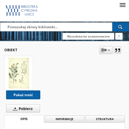
Wyszukiwanie zaawansowane
?
OBIEKT
Pokaż treść
Pobierz
OPIS
INFORMACJE
STRUKTURA