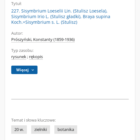
Tytuł:
227. Sisymbrium Loeselii Lin. (Stulisz Loesela),
Sisymbrium Irio L. (Stulisz gładki), Braya supina
Koch.=Sisymbrium s. L. (Stulisz)
Autor:
Prószyński, Konstanty (1859-1936)
Typ zasobu:
rysunek
;
rękopis
Więcej
Temat i słowa kluczowe:
20 w.
zielniki
botanika