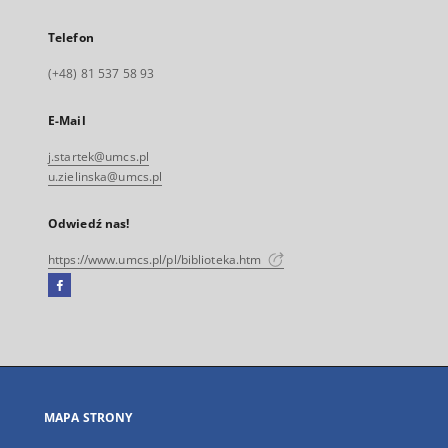
Telefon
(+48) 81 537 58 93
E-Mail
j.startek@umcs.pl
u.zielinska@umcs.pl
Odwiedź nas!
https://www.umcs.pl/pl/biblioteka.htm
Facebook
Link
zewnętrzny,
otworzy
się
w
nowej
MAPA STRONY
karcie