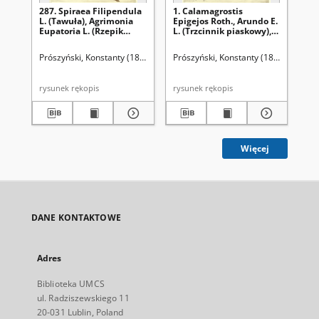
287. Spiraea Filipendula
1. Calamagrostis
90.
L. (Tawuła), Agrimonia
Epigejos Roth., Arundo E.
M. 
Eupatoria L. (Rzepik
L. (Trzcinnik piaskowy),
Gly
pospolity)
Calamagrostis stricta
(M
Spr., C. neglecta Fries.
Prószyński, Konstanty (1859-1936)
Prószyński, Konstanty (1859-1936)
Pró
(Trzcinnik prosty)
rysunek rękopis
rysunek rękopis
Więcej
DANE KONTAKTOWE
Adres
Biblioteka UMCS
ul. Radziszewskiego 11
20-031 Lublin, Poland