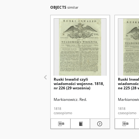
OBJECTS
similar
Ruski Inwalid czyli
Ruski Inwal
wiadomości wojenne. 1818,
wiadomości
nr 226 (29 września)
ne 225 (28 
Markianowicz. Red.
Markianowic
1818
1818
czasopismo
czasopismo