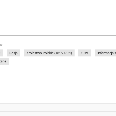
s:
e
Rosja
Królestwo Polskie (1815-1831)
19 w.
informacja 
czne