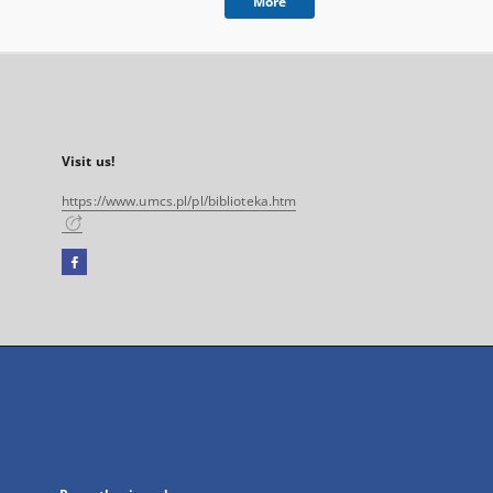
More
Visit us!
https://www.umcs.pl/pl/biblioteka.htm
Facebook
External
link,
will
open
in
a
new
tab