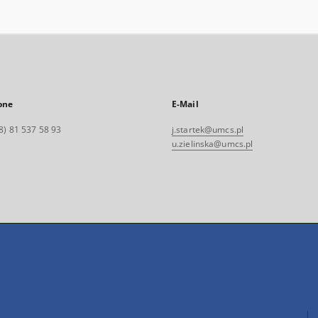
one
E-Mail
8) 81 537 58 93
j.startek@umcs.pl
u.zielinska@umcs.pl