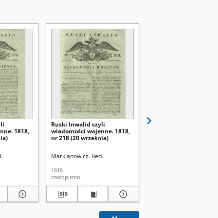
li
Ruski Inwalid czyli
Ruski Inwalid czyli
nne. 1818,
wiadomości wojenne. 1818,
wiadomości wojenne. 
ia)
nr 218 (20 września)
nr 45 (22 lutego)
.
Markianowicz. Red.
Markianowicz. Red.
1818
1818
czasopismo
czasopismo