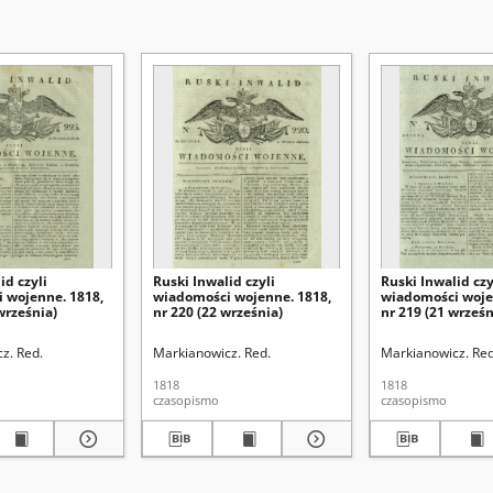
id czyli
Ruski Inwalid czyli
Ruski Inwalid czy
 wojenne. 1818,
wiadomości wojenne. 1818,
wiadomości woje
września)
nr 220 (22 września)
nr 219 (21 wrześn
z. Red.
Markianowicz. Red.
Markianowicz. Red
1818
1818
czasopismo
czasopismo