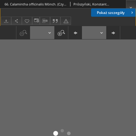
66. Calamintha officinalis Mönch. (Czyścica lekarska), Stachys recta L. (Czyściec prosty)
Prószyński, Konstanty (1859-1936)
Pokaż szczegóły