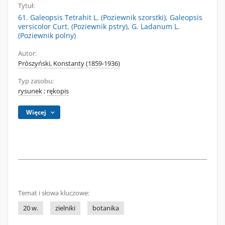
Tytuł:
61. Galeopsis Tetrahit L. (Poziewnik szorstki), Galeopsis
versicolor Curt. (Poziewnik pstry), G. Ladanum L.
(Poziewnik polny)
Autor:
Prószyński, Konstanty (1859-1936)
Typ zasobu:
rysunek
;
rękopis
Więcej
Temat i słowa kluczowe:
20 w.
zielniki
botanika