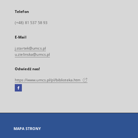
Telefon
(+48) 81 537 58 93
E-Mail
j.startek@umcs.pl
u.zielinska@umcs.pl
Odwiedź nas!
https://www.umcs.pl/pl/biblioteka.htm
Facebook
Link
zewnętrzny,
otworzy
się
w
nowej
MAPA STRONY
karcie