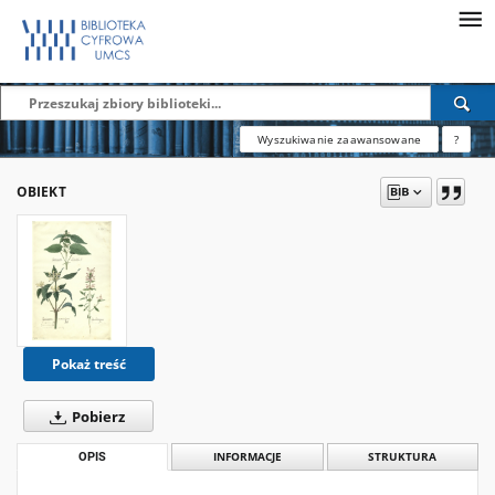
Wyszukiwanie zaawansowane
?
OBIEKT
Pokaż treść
Pobierz
OPIS
INFORMACJE
STRUKTURA