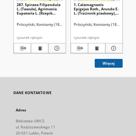
287. Spiraea Filipendula
1. Calamagrostis
90.
L. (Tawuła), Agrimonia
Epigejos Roth., Arundo E.
M. 
Eupatoria L. (Rzepik
L. (Trzcinnik piaskowy),
Gly
pospolity)
Calamagrostis stricta
(M
Spr., C. neglecta Fries.
Prószyński, Konstanty (1859-1936)
Prószyński, Konstanty (1859-1936)
Pró
(Trzcinnik prosty)
rysunek rękopis
rysunek rękopis
Więcej
DANE KONTAKTOWE
Adres
Biblioteka UMCS
ul. Radziszewskiego 11
20-031 Lublin, Poland