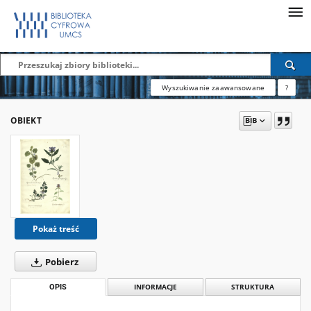
Wyszukiwanie zaawansowane
?
OBIEKT
Pokaż treść
Pobierz
OPIS
INFORMACJE
STRUKTURA