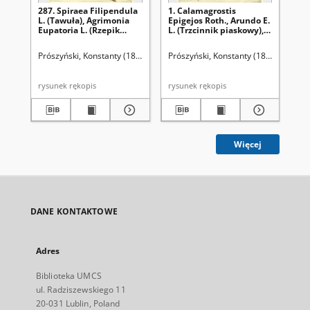
287. Spiraea Filipendula
1. Calamagrostis
90.
L. (Tawuła), Agrimonia
Epigejos Roth., Arundo E.
M. 
Eupatoria L. (Rzepik
L. (Trzcinnik piaskowy),
Gly
pospolity)
Calamagrostis stricta
(M
Spr., C. neglecta Fries.
Prószyński, Konstanty (1859-1936)
Prószyński, Konstanty (1859-1936)
Pró
(Trzcinnik prosty)
rysunek rękopis
rysunek rękopis
Więcej
DANE KONTAKTOWE
Adres
Biblioteka UMCS
ul. Radziszewskiego 11
20-031 Lublin, Poland