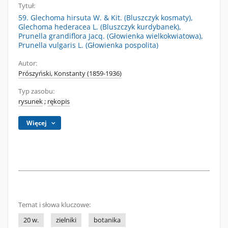
Tytuł:
59. Glechoma hirsuta W. & Kit. (Bluszczyk kosmaty),
Glechoma hederacea L. (Bluszczyk kurdybanek),
Prunella grandiflora Jacq. (Głowienka wielkokwiatowa),
Prunella vulgaris L. (Głowienka pospolita)
Autor:
Prószyński, Konstanty (1859-1936)
Typ zasobu:
rysunek
;
rękopis
Więcej
Temat i słowa kluczowe:
20 w.
zielniki
botanika