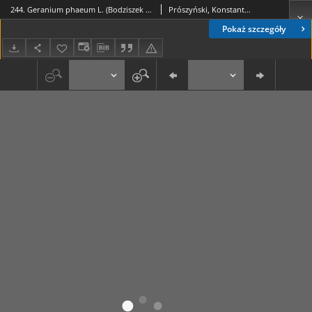
244. Geranium phaeum L. (Bodziszek żałobny), Geranium bohemicum (Bodziszek czeski), G. ruthenicum Uechtr.
Prószyński, Konstanty (1859-1936)
Pokaż szczegóły