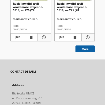
Ruski Inwalid czyli
Ruski Inwalid czyli
Rus
wiadomości wojenne.
wiadomości wojenne.
wi
1818, nr 226 (29
1818, ne 225 (28
181
września)
września)
wr
Markianowicz. Red.
Markianowicz. Red.
Mar
1818
1818
181
czasopismo
czasopismo
cza
More
CONTACT DETAILS
Address
Biblioteka UMCS
ul. Radziszewskiego 11
20-031 Lublin, Poland