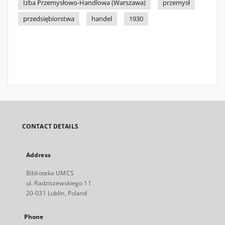
Izba Przemysłowo-Handlowa (Warszawa)
przemysł
przedsiębiorstwa
handel
1930
CONTACT DETAILS
Address
Biblioteka UMCS
ul. Radziszewskiego 11
20-031 Lublin, Poland
Phone