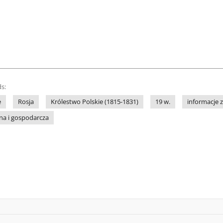
s:
e
Rosja
Królestwo Polskie (1815-1831)
19 w.
informacje 
na i gospodarcza