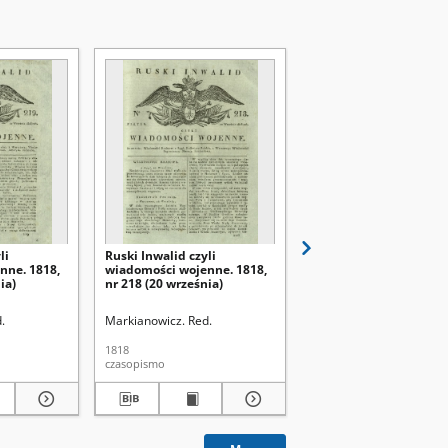
li
Ruski Inwalid czyli
Ruski Inwalid czyli
nne. 1818,
wiadomości wojenne. 1818,
wiadomości wojenne. 
ia)
nr 218 (20 września)
nr 45 (22 lutego)
.
Markianowicz. Red.
Markianowicz. Red.
1818
1818
czasopismo
czasopismo