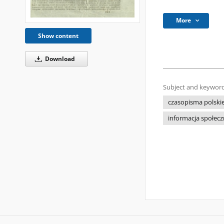
More
Show content
Download
Subject and keyword
czasopisma polski
informacja społecz