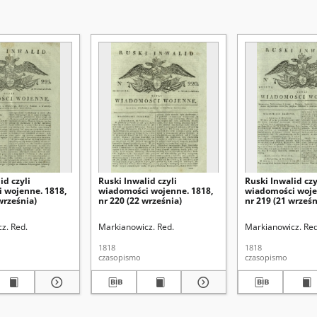
id czyli
Ruski Inwalid czyli
Ruski Inwalid czy
 wojenne. 1818,
wiadomości wojenne. 1818,
wiadomości woje
września)
nr 220 (22 września)
nr 219 (21 wrześn
z. Red.
Markianowicz. Red.
Markianowicz. Red
1818
1818
czasopismo
czasopismo