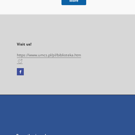
More
Visit us!
https://www.umcs.pl/pl/biblioteka.htm
Facebook
External
link,
will
open
in
a
new
tab