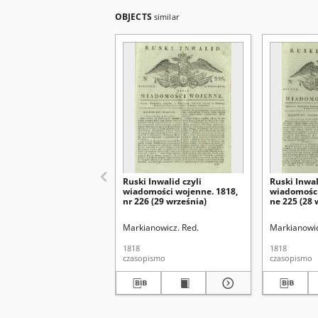
OBJECTS
similar
Ruski Inwalid czyli
Ruski Inwal
wiadomości wojenne. 1818,
wiadomości
nr 226 (29 września)
ne 225 (28 
Markianowicz. Red.
Markianowic
1818
1818
czasopismo
czasopismo