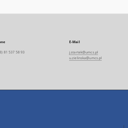
one
E-Mail
8) 81 537 58 93
j.startek@umcs.pl
u.zielinska@umcs.pl