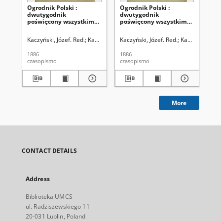
Ogrodnik Polski :
Ogrodnik Polski :
Ogr
dwutygodnik
dwutygodnik
dw
poświęcony wszystkim
poświęcony wszystkim
po
gałęziom ogrodnictwa T.
gałęziom ogrodnictwa T.
ga
8 (1886). Spis rzeczy w
8, Nr 24 (1886)
8, 
Kaczyński, Józef. Red.
Kaczyński, Władysław. Red.
Kaczyński, Józef. Red.
Szanior, Franciszek 
Kaczyński, Wła
Kac
tomie ósmym
"Ogrodnika Polskiego"
1886
1886
188
zawartym
czasopismo
czasopismo
cza
More
CONTACT DETAILS
Address
Biblioteka UMCS
ul. Radziszewskiego 11
20-031 Lublin, Poland