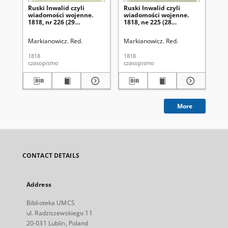
Ruski Inwalid czyli
Ruski Inwalid czyli
Rus
wiadomości wojenne.
wiadomości wojenne.
wi
1818, nr 226 (29
1818, ne 225 (28
181
września)
września)
wr
Markianowicz. Red.
Markianowicz. Red.
Mar
1818
1818
181
czasopismo
czasopismo
cza
More
CONTACT DETAILS
Address
Biblioteka UMCS
ul. Radziszewskiego 11
20-031 Lublin, Poland