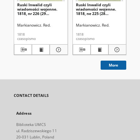
Ruski Inwalid czyli
Ruski Inwalid czyli
Rus
wiadomości wojenne.
wiadomości wojenne.
wi
1818, nr 226 (29
1818, ne 225 (28
181
września)
września)
wr
Markianowicz. Red.
Markianowicz. Red.
Mar
1818
1818
181
czasopismo
czasopismo
cza
More
CONTACT DETAILS
Address
Biblioteka UMCS
ul. Radziszewskiego 11
20-031 Lublin, Poland