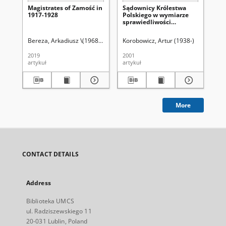
Magistrates of Zamość in
Sądownicy Królestwa
Wp
1917-1928
Polskiego w wymiarze
po
sprawiedliwości
re
odrodzonej Polski w
Kró
pierwszych latach
18
Bereza, Arkadiusz \(1968- )
Latawiec, Krzysztof. Red.
Korobowicz, Artur (1938-)
Uniwersytet Marii
Kor
niepodległości (1917-
1921)
2019
2001
198
artykuł
artykuł
art
More
CONTACT DETAILS
Address
Biblioteka UMCS
ul. Radziszewskiego 11
20-031 Lublin, Poland