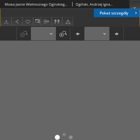
Mowa Jasnie Wielmoznego Oginskiego Sekretarza W. Wielkiego Xięstwa Litewskiego, Marszałka Generalney Konfederacyi Y Seymowego. Die 26. Augusti 1776. Miana
Ogiński, Andrzej Ignacy (1739/1740-1787)
Pokaż szczegóły