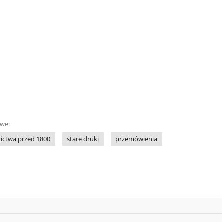
owe:
ctwa przed 1800
stare druki
przemówienia