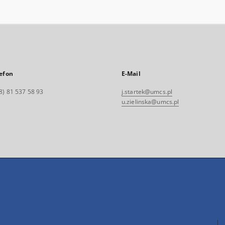
efon
E-Mail
8) 81 537 58 93
j.startek@umcs.pl
u.zielinska@umcs.pl