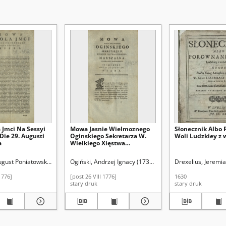
 Jmci Na Sessyi
Mowa Jasnie Wielmoznego
Słonecznik Albo
ie 29. Augusti
Oginskiego Sekretarza W.
Woli Ludzkiey z 
a
Wielkiego Xięstwa
Litewskiego, Marszałka
Generalney Konfederacyi Y
gust Poniatowski (król Polski ; 1732-1798)
ołaj (16..-16..). Il.
Schnops, Tomasz (16..-16..). Il.
Ogiński, Andrzej Ignacy (1739/1740-1787)
Drexelius, Jeremi
Seymowego. Die 26. Augusti
1776. Miana
1776]
[post 26 VIII 1776]
1630
stary druk
stary druk