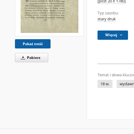
[post 20 X 1780]
Typ zasobu:
stary druk
Więcej
Pokaż treść
Pobierz
Temat i słowa klucz
18 w.
wydawni