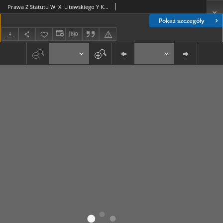
Prawa Z Statutu W. X. Litewskiego Y Konstytucyi, Dla Wygody Pilnuiących Z Urzędu Albo Potrzeby Sądów Y Dla Innych Obywatelów Koronnych Y Litewskich Wiadomości porządnie podług alfabetu zebrane [...]
Pokaż szczegóły