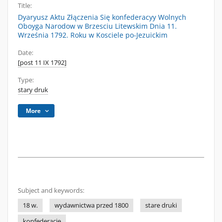
Title:
Dyaryusz Aktu Złączenia Się konfederacyy Wolnych
Oboyga Narodow w Brzesciu Litewskim Dnia 11.
Września 1792. Roku w Kosciele po-Jezuickim
Date:
[post 11 IX 1792]
Type:
stary druk
More
Subject and keywords:
18 w.
wydawnictwa przed 1800
stare druki
konfederacje