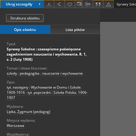
Ukryj szczegóły
Struktura obiektu
Opis obiektu
Lista plików
Tytuł:
Sprawy Szkolne : czasopismo poświęcone
zagadnieniom nauczania i wychowania. R. 1,
z. 2 (luty 1908)
Temat i słowa kluczowe:
szkoły
;
pedagogika
;
nauczanie i wychowanie
Opis:
tyt. następny : Wychowanie w Domu i Szkole.
1909-1916
;
tyt. poprzedni : Szkoła Polska. 1906-
1907
Wydawca:
Lipka, Zygmunt (pedagog)
Miejsce wydania:
Warszawa
Współtwórca: