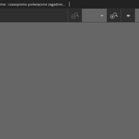
Sprawy Szkolne : czasopismo poświęcone zagadnieniom nauczania i wychowania. R. 1, z. 2 (luty 1908)