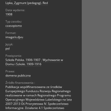
Lipka, Zygmunt (pedagog). Red
Data wydania:
1908
Typ zasobu:
czasopismo
Format:
image/x.djvu
Język:
pol
Powiązania:
Szkoła Polska. 1906-1907
;
Wychowanie w
Domu i Szkole. 1909-1916
Prawa:
domena publiczna
Źródło finansowania :
Publikacja współfinansowana ze środków
Europejskiego Funduszu Rozwoju Regionalnego
realizowane w ramach Regionalnego Programu
Operacyjnego Województwa Lubelskiego na lata
2007-2013 Oś Priorytetowa IV. Społeczeństwo
Informacyjne. Działanie 4.1 Społeczeństwo