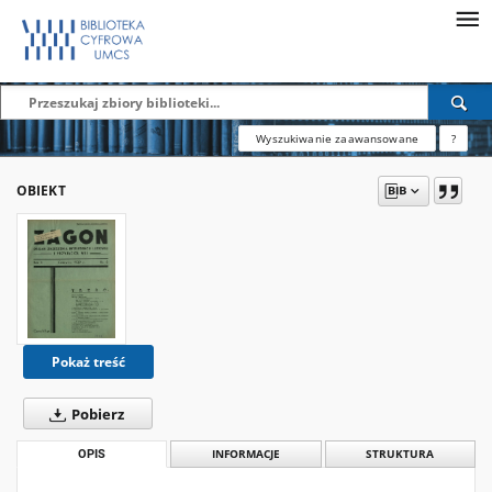
Wyszukiwanie zaawansowane
?
OBIEKT
Pokaż treść
Pobierz
OPIS
INFORMACJE
STRUKTURA