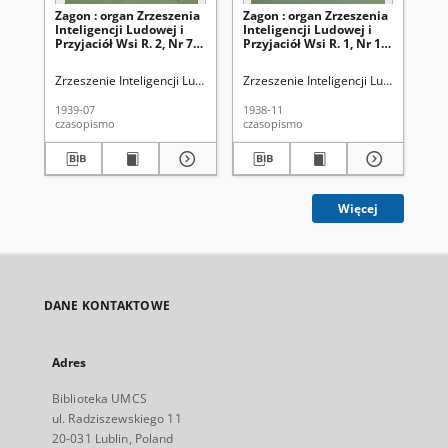
Zagon : organ Zrzeszenia
Zagon : organ Zrzeszenia
Za
Inteligencji Ludowej i
Inteligencji Ludowej i
Int
Przyjaciół Wsi R. 2, Nr 7
Przyjaciół Wsi R. 1, Nr 11
Prz
(lipiec 1939)
(listopad 1938)
(p
Zrzeszenie Inteligencji Ludowej i Przyjaciół Wsi
Zrzeszenie Inteligencji Ludowej i Przy
Bryja, Wincenty (1897-
Zrz
1939-07
1938-11
193
czasopismo
czasopismo
cza
Więcej
DANE KONTAKTOWE
Adres
Biblioteka UMCS
ul. Radziszewskiego 11
20-031 Lublin, Poland