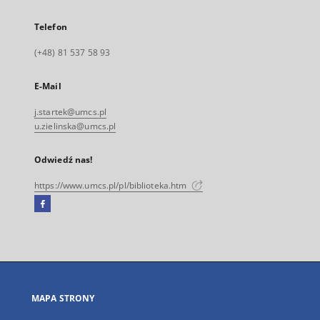
Telefon
(+48) 81 537 58 93
E-Mail
j.startek@umcs.pl
u.zielinska@umcs.pl
Odwiedź nas!
https://www.umcs.pl/pl/biblioteka.htm
Facebook
Link
zewnętrzny,
otworzy
się
w
nowej
MAPA STRONY
karcie