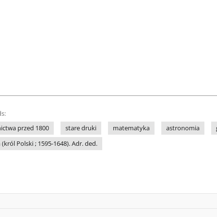
s:
ctwa przed 1800
stare druki
matematyka
astronomia
król Polski ; 1595-1648). Adr. ded.