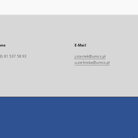
one
E-Mail
8) 81 537 58 93
j.startek@umcs.pl
u.zielinska@umcs.pl