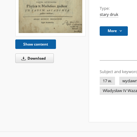
Type:
stary druk
More
Show content
Download
Subject and keyword
17 w.
wydawni
Władysław IV Waza (