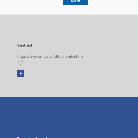
More
Visit us!
https://www.umcs.pl/pl/biblioteka.htm
Facebook
External
link,
will
open
in
a
new
tab