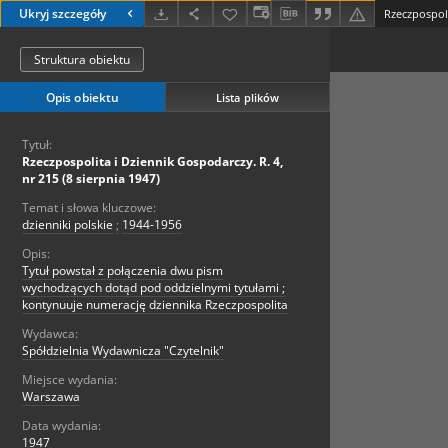
Ukryj szczegóły
Struktura obiektu
Opis obiektu
Lista plików
Tytuł:
Rzeczpospolita i Dziennik Gospodarczy. R. 4,
nr 215 (8 sierpnia 1947)
Temat i słowa kluczowe:
dzienniki polskie
;
1944-1956
Opis:
Tytuł powstał z połączenia dwu pism
wychodzących dotąd pod oddzielnymi tytułami ;
kontynuuje numerację dziennika Rzeczpospolita
Wydawca:
Spółdzielnia Wydawnicza "Czytelnik"
Miejsce wydania:
Warszawa
Data wydania:
1947