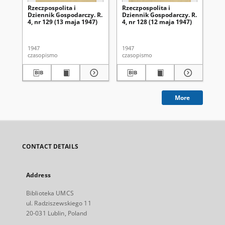
Rzeczpospolita i
Rzeczpospolita i
Rze
Dziennik Gospodarczy. R.
Dziennik Gospodarczy. R.
Dz
4, nr 129 (13 maja 1947)
4, nr 128 (12 maja 1947)
4, 
1947
1947
194
czasopismo
czasopismo
cza
More
CONTACT DETAILS
Address
Biblioteka UMCS
ul. Radziszewskiego 11
20-031 Lublin, Poland