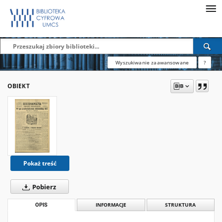
Wyszukiwanie zaawansowane
?
OBIEKT
Pokaż treść
Pobierz
OPIS
INFORMACJE
STRUKTURA