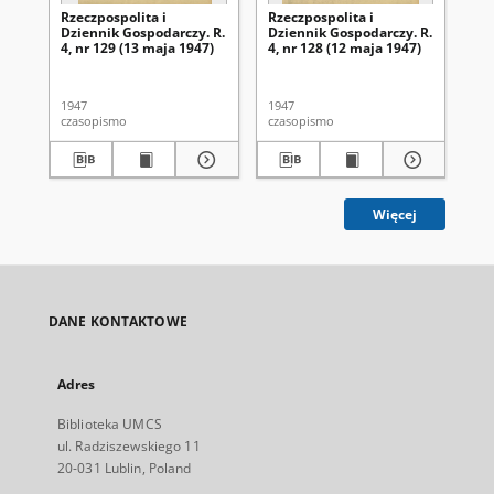
Rzeczpospolita i
Rzeczpospolita i
Rze
Dziennik Gospodarczy. R.
Dziennik Gospodarczy. R.
Dz
4, nr 129 (13 maja 1947)
4, nr 128 (12 maja 1947)
4, 
1947
1947
194
czasopismo
czasopismo
cza
Więcej
DANE KONTAKTOWE
Adres
Biblioteka UMCS
ul. Radziszewskiego 11
20-031 Lublin, Poland