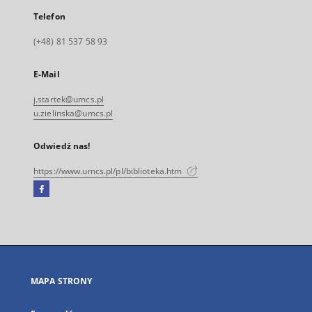
Telefon
(+48) 81 537 58 93
E-Mail
j.startek@umcs.pl
u.zielinska@umcs.pl
Odwiedź nas!
https://www.umcs.pl/pl/biblioteka.htm
Facebook
Link
zewnętrzny,
otworzy
się
w
nowej
MAPA STRONY
karcie