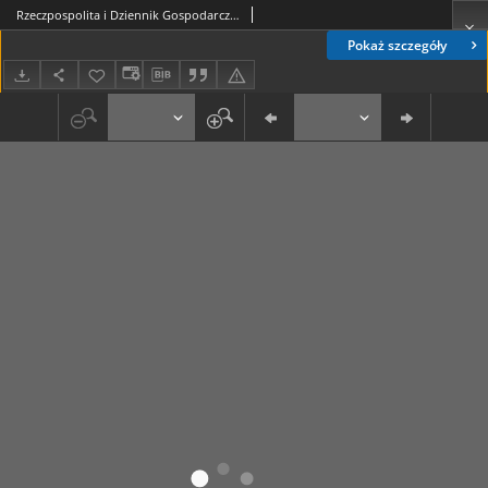
Rzeczpospolita i Dziennik Gospodarczy. R. 4, nr 91 (2 kwietnia 1947)
Pokaż szczegóły