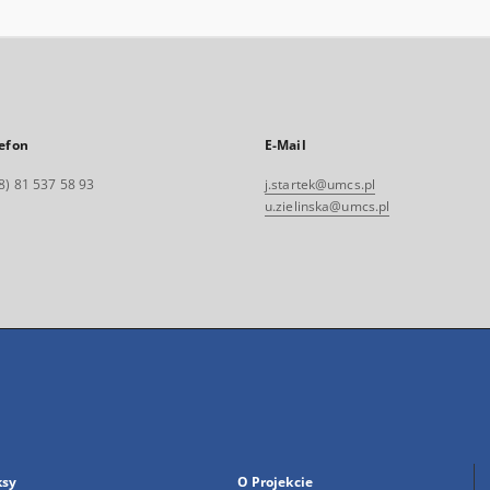
efon
E-Mail
8) 81 537 58 93
j.startek@umcs.pl
u.zielinska@umcs.pl
ksy
O Projekcie