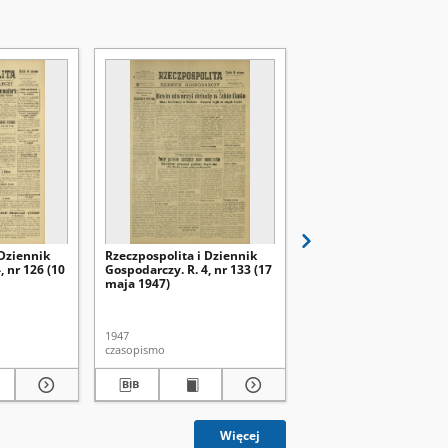
 Dziennik
Rzeczpospolita i Dziennik
Rzeczpospolita i Dzien
, nr 126 (10
Gospodarczy. R. 4, nr 133 (17
Gospodarczy. R. 4, nr 1
maja 1947)
maja 1947)
1947
1947
czasopismo
czasopismo
Więcej