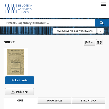
Wyszukiwanie zaawansowane
?
OBIEKT
Pokaż treść
Pobierz
OPIS
INFORMACJE
STRUKTURA