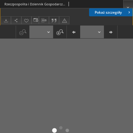
Rzeczpospolita i Dziennik Gospodarczy. R. 4, nr 76 (18 marzec 1947)
Pokaż szczegóły