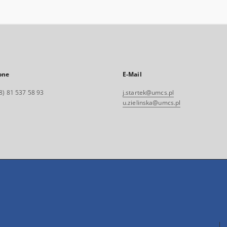
one
E-Mail
8) 81 537 58 93
j.startek@umcs.pl
u.zielinska@umcs.pl