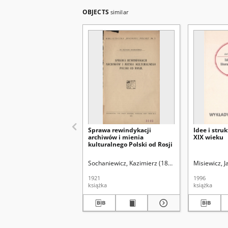
OBJECTS
similar
Sprawa rewindykacji
Idee i struk
archiwów i mienia
XIX wieku
kulturalnego Polski od Rosji
Sochaniewicz, Kazimierz (1892-1930)
Misiewicz, 
1921
1996
książka
książka