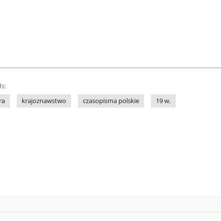
s:
ra
krajoznawstwo
czasopisma polskie
19 w.