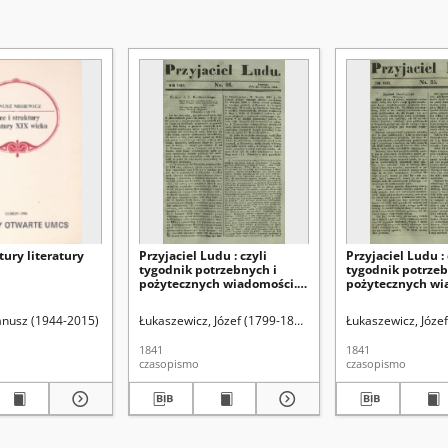
tury literatury
Przyjaciel Ludu : czyli
Przyjaciel Ludu : 
tygodnik potrzebnych i
tygodnik potrzeb
pożytecznych wiadomości.
pożytecznych wi
R. 8, No 26 (25 grudnia 1841)
R. 8, No 25 (18 g
Janusz (1944-2015)
Łukaszewicz, Józef (1799-1873). Red.
Łukaszewicz, Józef
1841
1841
czasopismo
czasopismo