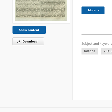
More
Show content
Download
Subject and keyword
historia
kultu