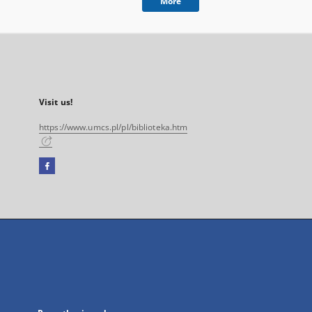
More
Visit us!
https://www.umcs.pl/pl/biblioteka.htm
Facebook
External
link,
will
open
in
a
new
tab