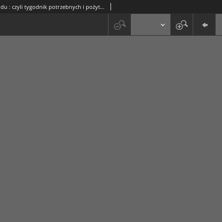
Przyjaciel Ludu : czyli tygodnik potrzebnych i pożytecznych wiadomości. R. 16, Nr 18 (28 wrześnnia 1849)