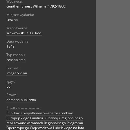
Wydawca:
Günther, Ernest Wilhelm (1792-1860).
Miejsce wydania:
Leszno
Współtwórca:
Wawrowski, X. Fr. Red.
Data wydania:
1849
Typ zasobu:
czasopismo
Format:
image/x.djvu
Język:
pol
Prawa:
domena publiczna
Źródło finansowania :
Publikacja współfinansowana ze środków
Europejskiego Funduszu Rozwoju Regionalnego
realizowane w ramach Regionalnego Programu
Operacyjnego Województwa Lubelskiego na lata