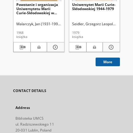
Powstanie i organizacja
Uniwersytet Marii Curie-
Un
Uniwersytetu Marii
Skłodowskiej 1944-1979
Skł
Curie-Skłodowskiej w
pr
świetle źródeł
Malarczyk, Jan (1931-1998). Wybór
Seidler, Grzegorz Leopold (1913-2004
Uni
1968
1979
194
książka
książka
ksi
More
CONTACT DETAILS
Address
Biblioteka UMCS
ul. Radziszewskiego 11
20-031 Lublin, Poland