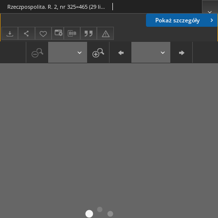
Rzeczpospolita. R. 2, nr 325=465 (29 listopada 1945)
Pokaż szczegóły