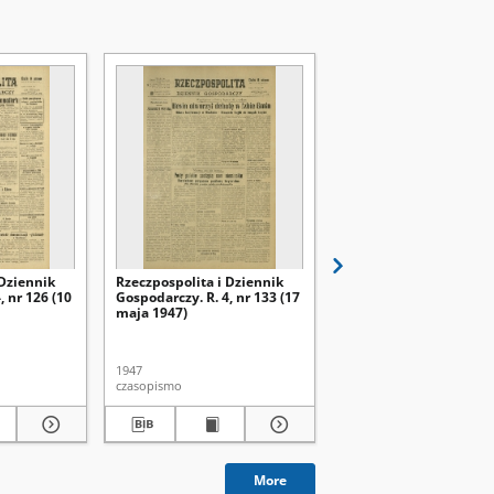
 Dziennik
Rzeczpospolita i Dziennik
Rzeczpospolita i Dzien
, nr 126 (10
Gospodarczy. R. 4, nr 133 (17
Gospodarczy. R. 4, nr 1
maja 1947)
maja 1947)
1947
1947
czasopismo
czasopismo
More