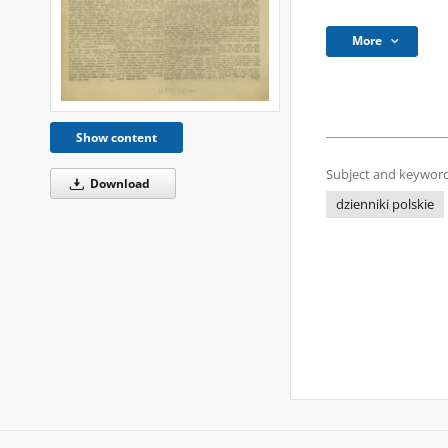
More
Show content
Subject and keyword
Download
dzienniki polskie