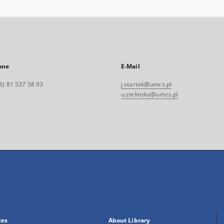
one
E-Mail
8) 81 537 58 93
j.startek@umcs.pl
u.zielinska@umcs.pl
xes
About Library