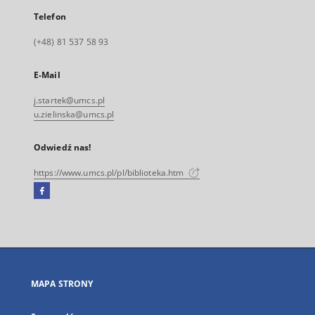
Telefon
(+48) 81 537 58 93
E-Mail
j.startek@umcs.pl
u.zielinska@umcs.pl
Odwiedź nas!
https://www.umcs.pl/pl/biblioteka.htm
Facebook
Link
zewnętrzny,
otworzy
się
w
nowej
MAPA STRONY
karcie