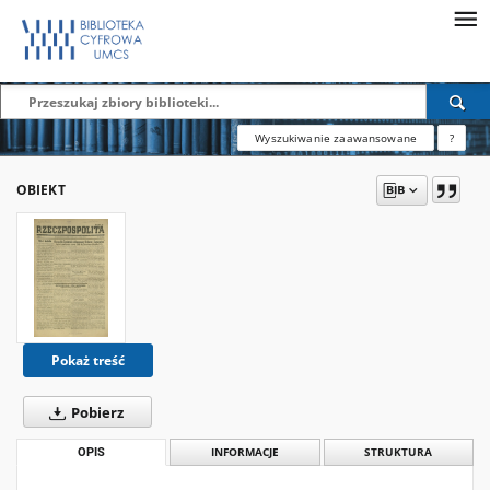
Wyszukiwanie zaawansowane
?
OBIEKT
Pokaż treść
Pobierz
OPIS
INFORMACJE
STRUKTURA