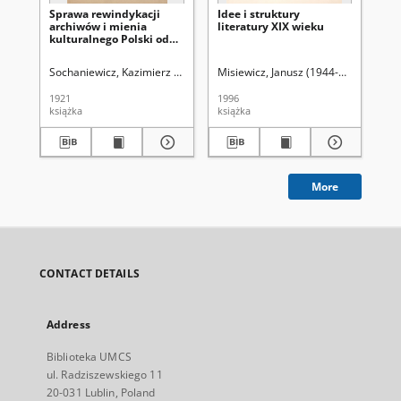
Sprawa rewindykacji
Idee i struktury
Prz
archiwów i mienia
literatury XIX wieku
ty
kulturalnego Polski od
po
Rosji
wia
(2
Sochaniewicz, Kazimierz (1892-1930)
Misiewicz, Janusz (1944-2015)
Łuk
1921
1996
184
książka
książka
cza
More
CONTACT DETAILS
Address
Biblioteka UMCS
ul. Radziszewskiego 11
20-031 Lublin, Poland