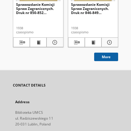
Sprawozdanie Komisji
Sprawozdanie Komisji
Rz
Spraw Zagranicznych.
Spraw Zagranicznych.
o 
Druk nr 850-852
Druk nr 846-849
mi
[Dodatek do]
[Dodatek do]
[D
:Sprawozdanie
:Sprawozdanie
:S
Stenograficzne z ...
Stenograficzne z ...
Ste
1938
1938
193
Posiedzenia Sejmu
Posiedzenia Sejmu
Po
czasopismo
czasopismo
cza
Rzeczypospolitej z dnia
Rzeczypospolitej z dnia
Rz
... (IV Kadencja 1935-
... (IV Kadencja 1935-
...
1938)
1938)
19
More
CONTACT DETAILS
Address
Biblioteka UMCS
ul. Radziszewskiego 11
20-031 Lublin, Poland